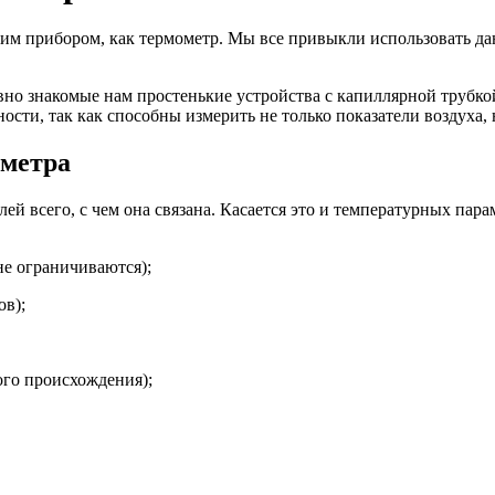
аким прибором, как термометр. Мы все привыкли использовать да
но знакомые нам простенькие устройства с капиллярной трубко
сти, так как способны измерить не только показатели воздуха,
ометра
ей всего, с чем она связана. Касается это и температурных па
не ограничиваются);
ов);
ого происхождения);