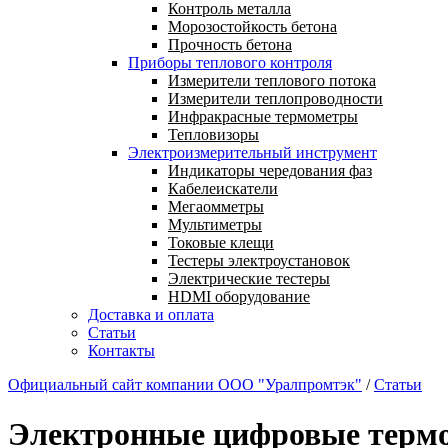
Контроль металла
Морозостойкость бетона
Прочность бетона
Приборы теплового контроля
Измерители теплового потока
Измерители теплопроводности
Инфракрасные термометры
Тепловизоры
Электроизмерительный инструмент
Индикаторы чередования фаз
Кабелеискатели
Мегаомметры
Мультиметры
Токовые клещи
Тестеры электроустановок
Электрические тестеры
HDMI оборудование
Доставка и оплата
Статьи
Контакты
Официальный сайт компании ООО "Уралпромтэк"
/
Статьи
Электронные цифровые терм