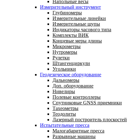
Напольные весы
Измерительный инструмент
Глубиномеры
Измерительные линейки
Измерительные щупы
Индикаторы часового типа
Комплекты ВИК
Концевые меры длины
Микрометры
Нутромеры
Рулетки
Штангенциркули
Угольники
Геодезическое оборудование
Дальномеры
Доп. оборудование
Нивелиры
Полевые контроллеры
Спутниковые GNSS приемники
Тахеометры
Теодолиты
Лазерный построитель плоскостей
Испытательные пресса
Малогабаритные пресса
Разрывные машины