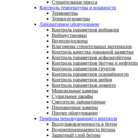
Строительные пресса
Контроль температуры и влажности
Термометры
Термогигрометры
Лабораторное оборудование
Контроль параметров вибрации
Виброустановки
Видеоэндоскопы
Влагомеры строительных материалов
Контроль качества дорожной разметки
Контроль параметров асфальтобетона
Контроль параметров битума и нефтепр
Контроль параметров грунтов
Контроль параметров освещённости
Контроль параметров щебня
Контроль параметров цемента
Морозильные камеры
Сушильные шкафы
Смесители лабораторные
Пропарочные камеры
Прочее оборудование
Приборы неразрушающего контроля
Воздухововлеченность в бетон
Водонепроницаемость бетона
Защитный слой бетона