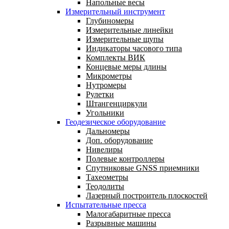
Напольные весы
Измерительный инструмент
Глубиномеры
Измерительные линейки
Измерительные щупы
Индикаторы часового типа
Комплекты ВИК
Концевые меры длины
Микрометры
Нутромеры
Рулетки
Штангенциркули
Угольники
Геодезическое оборудование
Дальномеры
Доп. оборудование
Нивелиры
Полевые контроллеры
Спутниковые GNSS приемники
Тахеометры
Теодолиты
Лазерный построитель плоскостей
Испытательные пресса
Малогабаритные пресса
Разрывные машины