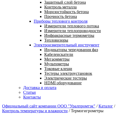
Защитный слой бетона
Контроль металла
Морозостойкость бетона
Прочность бетона
Приборы теплового контроля
Измерители теплового потока
Измерители теплопроводности
Инфракрасные термометры
Тепловизоры
Электроизмерительный инструмент
Индикаторы чередования фаз
Кабелеискатели
Мегаомметры
Мультиметры
Токовые клещи
Тестеры электроустановок
Электрические тестеры
HDMI оборудование
Доставка и оплата
Статьи
Контакты
Официальный сайт компании ООО "Уралпромтэк"
/
Каталог
/
Контроль температуры и влажности
/
Термогигрометры