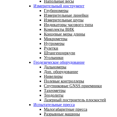
Напольные весы
Измерительный инструмент
Глубиномеры
Измерительные линейки
Измерительные щупы
Индикаторы часового типа
Комплекты ВИК
Концевые меры длины
Микрометры
Нутромеры
Рулетки
Штангенциркули
Угольники
Геодезическое оборудование
Дальномеры
Доп. оборудование
Нивелиры
Полевые контроллеры
Спутниковые GNSS приемники
Тахеометры
Теодолиты
Лазерный построитель плоскостей
Испытательные пресса
Малогабаритные пресса
Разрывные машины