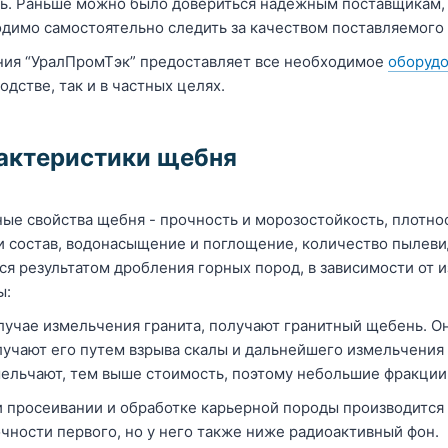
ь. Раньше можно было довериться надежным поставщикам
димо самостоятельно следить за качеством поставляемого
ия “УралПромТэк” предоставляет все необходимое
оборудо
одстве, так и в частных целях.
актеристики щебня
ые свойства щебня - прочность и морозостойкость, плотнос
и состав, водонасыщение и поглощение, количество пылев
ся результатом дробления горных пород, в зависимости от 
ы:
лучае измельчения гранита, получают гранитный щебень. О
учают его путем взрыва скалы и дальнейшего измельчения
ельчают, тем выше стоимость, поэтому небольшие фракции
 просеивании и обработке карьерной породы производится
чности первого, но у него также ниже радиоактивный фон.