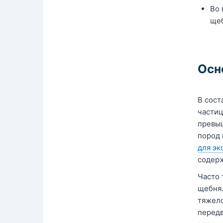
Во 
щеб
Осн
В сост
частиц
превыш
пород 
для эк
содерж
Часто 
щебня.
тяжело
передв