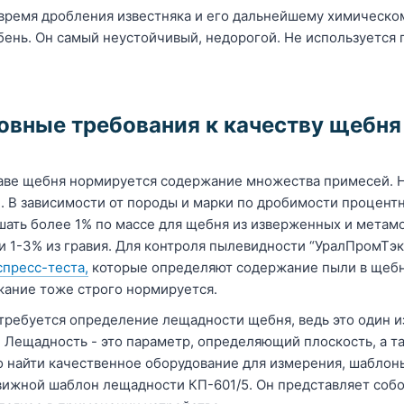
время дробления известняка и его дальнейшему химическо
ень. Он самый неустойчивый, недорогой. Не используется 
овные требования к качеству щебня
аве щебня нормируется содержание множества примесей. 
. В зависимости от породы и марки по дробимости процен
ать более 1% по массе для щебня из изверженных и метам
и 1-3% из гравия. Для контроля пылевидности “УралПромТэ
спресс-теста,
которые определяют содержание пыли в щебне
ание тоже строго нормируется.
требуется определение лещадности щебня, ведь это один и
 Лещадность - это параметр, определяющий плоскость, а т
 найти качественное оборудование для измерения, шаблоны
ижной шаблон лещадности КП-601/5. Он представляет собо