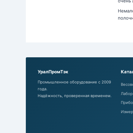
очень 
Немало
полочн
УралПромТэк
Ката
Промышленное оборудование с 2009
Весов
года.
Лабор
Надёжность, проверенная временем.
Прибо
Измер