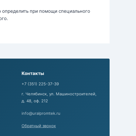
о определить при помощи специального
ого.
Контакты
+7 (351) 225-37-39
г. Челябинск, ул. Машиностроителей,
д. 48, оф. 212
info@uralpromtek.ru
Обратный звонок