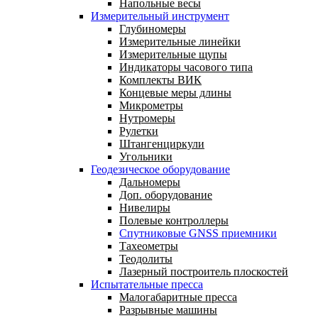
Напольные весы
Измерительный инструмент
Глубиномеры
Измерительные линейки
Измерительные щупы
Индикаторы часового типа
Комплекты ВИК
Концевые меры длины
Микрометры
Нутромеры
Рулетки
Штангенциркули
Угольники
Геодезическое оборудование
Дальномеры
Доп. оборудование
Нивелиры
Полевые контроллеры
Спутниковые GNSS приемники
Тахеометры
Теодолиты
Лазерный построитель плоскостей
Испытательные пресса
Малогабаритные пресса
Разрывные машины