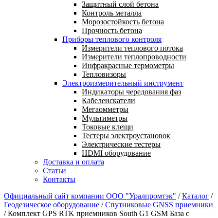
Защитный слой бетона
Контроль металла
Морозостойкость бетона
Прочность бетона
Приборы теплового контроля
Измерители теплового потока
Измерители теплопроводности
Инфракрасные термометры
Тепловизоры
Электроизмерительный инструмент
Индикаторы чередования фаз
Кабелеискатели
Мегаомметры
Мультиметры
Токовые клещи
Тестеры электроустановок
Электрические тестеры
HDMI оборудование
Доставка и оплата
Статьи
Контакты
Официальный сайт компании ООО "Уралпромтэк"
/
Каталог
/
Геодезическое оборудование
/
Спутниковые GNSS приемники
/
Комплект GPS RTK приемников South G1 GSM База с