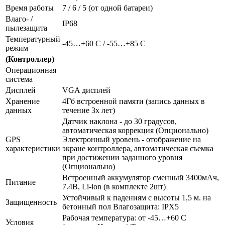
Время работы
7 / 6 / 5 (от одной батареи)
Влаго- /
IP68
пылезащита
Температурный
-45…+60 С / -55…+85 С
режим
(Контроллер)
Операционная
система
Дисплей
VGA дисплей
Хранение
4Гб встроенной памяти (запись данных в
данных
течение 3х лет)
Датчик наклона - до 30 градусов,
автоматическая коррекция (Опционально)
GPS
Электронный уровень - отображение на
характеристики
экране контроллера, автоматическая съемка
при достижении заданного уровня
(Опционально)
Встроенный аккумулятор сменный 3400мАч,
Питание
7.4В, Li-ion (в комплекте 2шт)
Устойчивый к падениям с высоты 1,5 м. на
Защищенность
бетонный пол Влагозащита: IPX5
Рабочая температура: от -45…+60 С
Условия