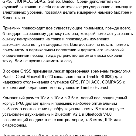
GPS, ГЛОНАСС, SBAS, Galileo, Beidou. Среди дополнительных
функций включают в себя автоматическое регулирование с помощью
электронных уровней, позволяя делать измерения намного быстрее и
более точно.
Приемник превосходит все существующие приемники, прежде всего,
благодаря встроенному датчику наклона, который помогает устранять
ошибку центрирования на точке и производить измерения
автоматически по пути следования. Вам достаточно встать прямо с
приемником в вертикальном положении и держать его некоторый
определенный период, тогда устройство автоматически сохранит
точку. Вам не нужно нажимать кнопку.
В основе GNSS приемника лежит проверенная временем технология
Pacific Crest Maxwell 6 (220 канальная плата Trimble BD930) для
надежного отслеживания спутников GPS, ГЛОНАСС, COMPASS с
технологией подавления многолучевости Trimble Everest.
Компактный размер 10см × 10см × 3.5см, легкий вес, защищенный
корпус IP68 делает данный приемник наиболее оптимальным
выбором в соотношение цена/функциональность. В этом корпусе
установлен двухканальный Bluetooth V2.1 и Bluetooth V4.0,
позволяющий соединяться с контроллером, таблетом, КПК или
смартфоном.
Приемник может работать с устройствами на различных