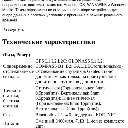
операционных системах, таких как Andriod, iOS, WIN7/WIN8 и Windows
Mobile. Таким образом вы не ограничены в выборе устройства для
сбора данных в полевых условиях с приемника в режиме реального
времени.
Развернуть
Технические характеристики
(База, Ровер)
GPS L1,L2,L2C; GLONASS L1,L2;
Одновременно
COMPASS B1, B2; GALILEO(опционально)
отслеживаемые
Отслеживание спутников Galileo станет
сигналы
доступным, как только на орбиту выйдет
достаточно спутников данного типа.
Статическая (Горизонтальная: 3mm
Точность
0.5ppm(rms), Вертикальная: 5mm
статика,
0.5ppm(rms)); Кинематическая
быстрая
(Горизонтальная: 8mm 1ppm(rms),
статика
Вертикальная: 15mm 1ppm(rms))
Связь
Bluetooth v.2.1, 4.0, поддержка EDR, NFC
Cменный 3400мАч, 7.4В, Li-ion (в комплекте
Питание
2шт)