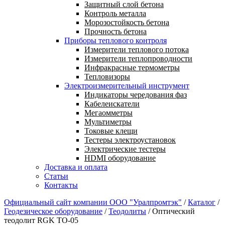
Защитный слой бетона
Контроль металла
Морозостойкость бетона
Прочность бетона
Приборы теплового контроля
Измерители теплового потока
Измерители теплопроводности
Инфракрасные термометры
Тепловизоры
Электроизмерительный инструмент
Индикаторы чередования фаз
Кабелеискатели
Мегаомметры
Мультиметры
Токовые клещи
Тестеры электроустановок
Электрические тестеры
HDMI оборудование
Доставка и оплата
Статьи
Контакты
Официальный сайт компании ООО "Уралпромтэк"
/
Каталог
/
Геодезическое оборудование
/
Теодолиты
/
Оптический
теодолит RGK TО-05