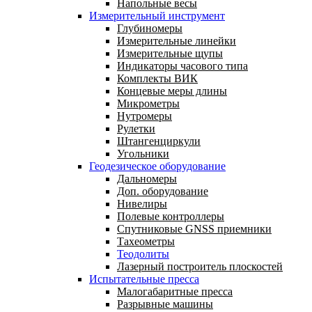
Напольные весы
Измерительный инструмент
Глубиномеры
Измерительные линейки
Измерительные щупы
Индикаторы часового типа
Комплекты ВИК
Концевые меры длины
Микрометры
Нутромеры
Рулетки
Штангенциркули
Угольники
Геодезическое оборудование
Дальномеры
Доп. оборудование
Нивелиры
Полевые контроллеры
Спутниковые GNSS приемники
Тахеометры
Теодолиты
Лазерный построитель плоскостей
Испытательные пресса
Малогабаритные пресса
Разрывные машины