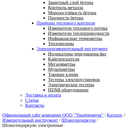
Защитный слой бетона
Контроль металла
Морозостойкость бетона
Прочность бетона
Приборы теплового контроля
Измерители теплового потока
Измерители теплопроводности
Инфракрасные термометры
Тепловизоры
Электроизмерительный инструмент
Индикаторы чередования фаз
Кабелеискатели
Мегаомметры
Мультиметры
Токовые клещи
Тестеры электроустановок
Электрические тестеры
HDMI оборудование
Доставка и оплата
Статьи
Контакты
Официальный сайт компании ООО "Уралпромтэк"
/
Каталог
/
Измерительный инструмент
/
Штангенциркули
/
Штангенциркули электронные