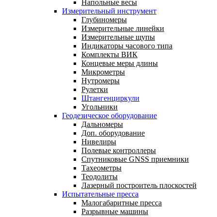
Напольные весы
Измерительный инструмент
Глубиномеры
Измерительные линейки
Измерительные щупы
Индикаторы часового типа
Комплекты ВИК
Концевые меры длины
Микрометры
Нутромеры
Рулетки
Штангенциркули
Угольники
Геодезическое оборудование
Дальномеры
Доп. оборудование
Нивелиры
Полевые контроллеры
Спутниковые GNSS приемники
Тахеометры
Теодолиты
Лазерный построитель плоскостей
Испытательные пресса
Малогабаритные пресса
Разрывные машины