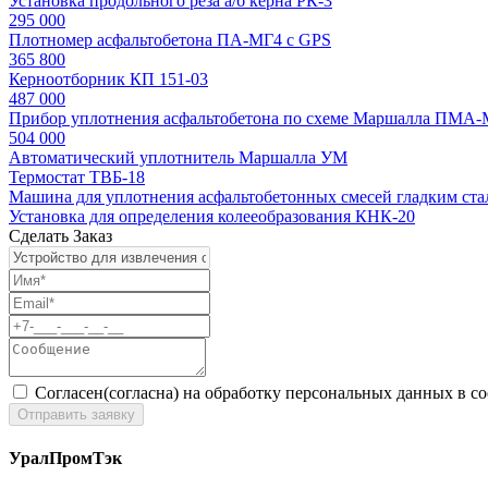
Установка продольного реза а/б керна РК-3
295 000
Плотномер асфальтобетона ПА-МГ4 с GPS
365 800
Керноотборник КП 151-03
487 000
Прибор уплотнения асфальтобетона по схеме Маршалла ПМА
504 000
Автоматический уплотнитель Маршалла УМ
Термостат ТВБ-18
Машина для уплотнения асфальтобетонных смесей гладким ст
Установка для определения колееобразования КНК-20
Сделать Заказ
Согласен(согласна) на обработку персональных данных в с
УралПромТэк