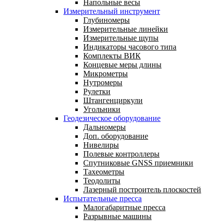
Напольные весы
Измерительный инструмент
Глубиномеры
Измерительные линейки
Измерительные щупы
Индикаторы часового типа
Комплекты ВИК
Концевые меры длины
Микрометры
Нутромеры
Рулетки
Штангенциркули
Угольники
Геодезическое оборудование
Дальномеры
Доп. оборудование
Нивелиры
Полевые контроллеры
Спутниковые GNSS приемники
Тахеометры
Теодолиты
Лазерный построитель плоскостей
Испытательные пресса
Малогабаритные пресса
Разрывные машины