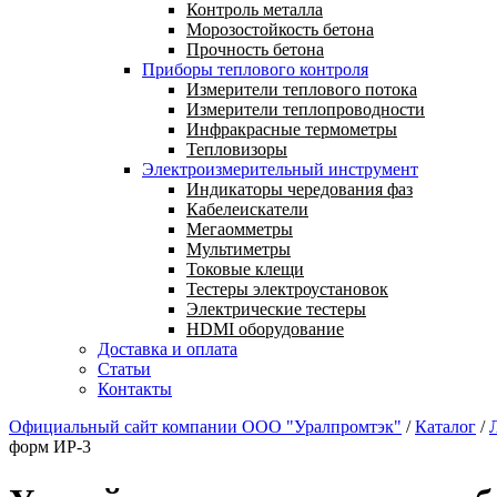
Контроль металла
Морозостойкость бетона
Прочность бетона
Приборы теплового контроля
Измерители теплового потока
Измерители теплопроводности
Инфракрасные термометры
Тепловизоры
Электроизмерительный инструмент
Индикаторы чередования фаз
Кабелеискатели
Мегаомметры
Мультиметры
Токовые клещи
Тестеры электроустановок
Электрические тестеры
HDMI оборудование
Доставка и оплата
Статьи
Контакты
Официальный сайт компании ООО "Уралпромтэк"
/
Каталог
/
форм ИР-3