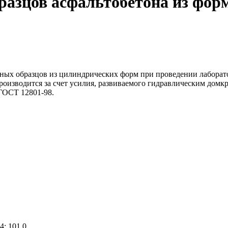
бразцов асфальтобетона из фор
онных образцов из цилиндрических форм при проведении лабора
роизводится за счет усилия, развиваемого гидравлическим домк
 ГОСТ 12801-98.
,4; 101,0