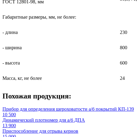
ГОСТ 12801-98, мм
Габаритные размеры, мм, не более:
- длина
230
- ширина
800
- высота
600
Масса, кг, не более
24
Похожая продукция:
Прибор для определения шероховатости а/б покрытий КП-139
10 500
Динамический плотномер для а/б ДПА
13 900
Приспособление для отрыва кернов
15 000