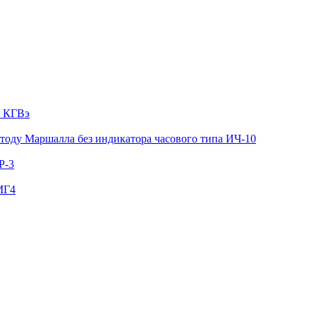
я КГВэ
тоду Маршалла без индикатора часового типа ИЧ-10
Р-3
МГ4