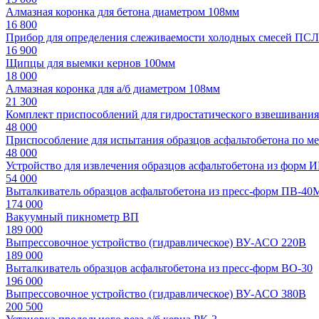
Алмазная коронка для бетона диаметром 108мм
16 800
Прибор для определения слеживаемости холодных смесей ПСЛ
16 900
Щипцы для выемки кернов 100мм
18 000
Алмазная коронка для а/б диаметром 108мм
21 300
Комплект приспособлений для гидростатического взвешивани
48 000
Приспособление для испытания образцов асфальтобетона по ме
48 000
Устройство для извлечения образцов асфальтобетона из форм И
54 000
Выталкиватель образцов асфальтобетона из пресс-форм ПВ-40
174 000
Вакуумный пикнометр ВП
189 000
Выпрессовочное устройство (гидравлическое) ВУ-АСО 220В
189 000
Выталкиватель образцов асфальтобетона из пресс-форм ВО-30
196 000
Выпрессовочное устройство (гидравлическое) ВУ-АСО 380В
200 500