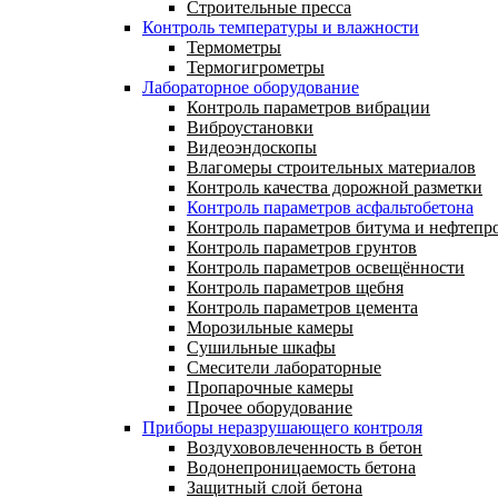
Строительные пресса
Контроль температуры и влажности
Термометры
Термогигрометры
Лабораторное оборудование
Контроль параметров вибрации
Виброустановки
Видеоэндоскопы
Влагомеры строительных материалов
Контроль качества дорожной разметки
Контроль параметров асфальтобетона
Контроль параметров битума и нефтепр
Контроль параметров грунтов
Контроль параметров освещённости
Контроль параметров щебня
Контроль параметров цемента
Морозильные камеры
Сушильные шкафы
Смесители лабораторные
Пропарочные камеры
Прочее оборудование
Приборы неразрушающего контроля
Воздухововлеченность в бетон
Водонепроницаемость бетона
Защитный слой бетона