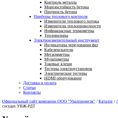
Контроль металла
Морозостойкость бетона
Прочность бетона
Приборы теплового контроля
Измерители теплового потока
Измерители теплопроводности
Инфракрасные термометры
Тепловизоры
Электроизмерительный инструмент
Индикаторы чередования фаз
Кабелеискатели
Мегаомметры
Мультиметры
Токовые клещи
Тестеры электроустановок
Электрические тестеры
HDMI оборудование
Доставка и оплата
Статьи
Контакты
Официальный сайт компании ООО "Уралпромтэк"
/
Каталог
/
сосудах УВЖ-РДТ