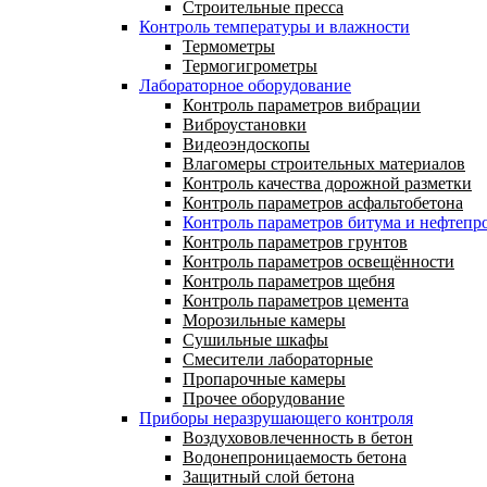
Строительные пресса
Контроль температуры и влажности
Термометры
Термогигрометры
Лабораторное оборудование
Контроль параметров вибрации
Виброустановки
Видеоэндоскопы
Влагомеры строительных материалов
Контроль качества дорожной разметки
Контроль параметров асфальтобетона
Контроль параметров битума и нефтепр
Контроль параметров грунтов
Контроль параметров освещённости
Контроль параметров щебня
Контроль параметров цемента
Морозильные камеры
Сушильные шкафы
Смесители лабораторные
Пропарочные камеры
Прочее оборудование
Приборы неразрушающего контроля
Воздухововлеченность в бетон
Водонепроницаемость бетона
Защитный слой бетона