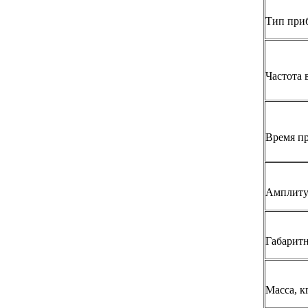
Тип при
Частота 
Время пр
Амплиту
Габарит
Масса, к