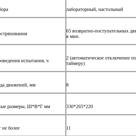
бора
лабораторный, настольный
65 возвратно-поступательных д
встряхивания
в мин.
2 (автоматическое отключение п
оведения испытания, ч
таймеру)
да движений, мм
8
ные размеры, Ш*В*Г мм
330*265*220
г не более
11