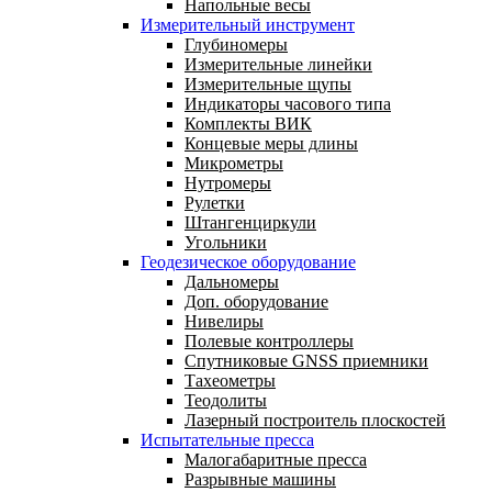
Напольные весы
Измерительный инструмент
Глубиномеры
Измерительные линейки
Измерительные щупы
Индикаторы часового типа
Комплекты ВИК
Концевые меры длины
Микрометры
Нутромеры
Рулетки
Штангенциркули
Угольники
Геодезическое оборудование
Дальномеры
Доп. оборудование
Нивелиры
Полевые контроллеры
Спутниковые GNSS приемники
Тахеометры
Теодолиты
Лазерный построитель плоскостей
Испытательные пресса
Малогабаритные пресса
Разрывные машины