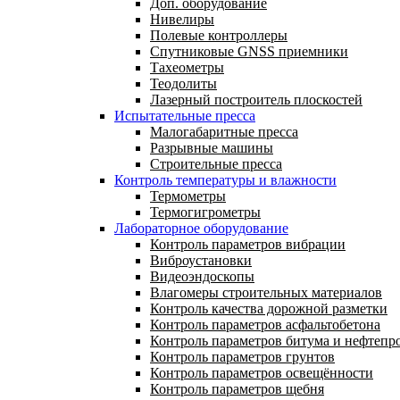
Доп. оборудование
Нивелиры
Полевые контроллеры
Спутниковые GNSS приемники
Тахеометры
Теодолиты
Лазерный построитель плоскостей
Испытательные пресса
Малогабаритные пресса
Разрывные машины
Строительные пресса
Контроль температуры и влажности
Термометры
Термогигрометры
Лабораторное оборудование
Контроль параметров вибрации
Виброустановки
Видеоэндоскопы
Влагомеры строительных материалов
Контроль качества дорожной разметки
Контроль параметров асфальтобетона
Контроль параметров битума и нефтепр
Контроль параметров грунтов
Контроль параметров освещённости
Контроль параметров щебня