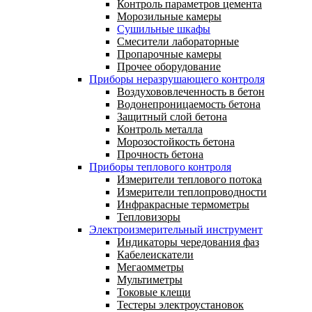
Контроль параметров цемента
Морозильные камеры
Сушильные шкафы
Смесители лабораторные
Пропарочные камеры
Прочее оборудование
Приборы неразрушающего контроля
Воздухововлеченность в бетон
Водонепроницаемость бетона
Защитный слой бетона
Контроль металла
Морозостойкость бетона
Прочность бетона
Приборы теплового контроля
Измерители теплового потока
Измерители теплопроводности
Инфракрасные термометры
Тепловизоры
Электроизмерительный инструмент
Индикаторы чередования фаз
Кабелеискатели
Мегаомметры
Мультиметры
Токовые клещи
Тестеры электроустановок