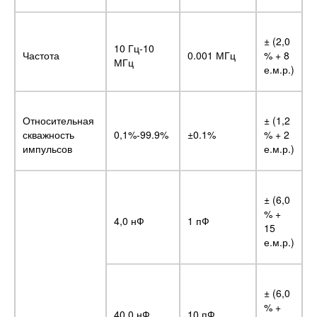
± (2,0
10 Гц-10
Частота
0.001 МГц
% + 8
МГц
е.м.р.)
Относительная
± (1,2
скважность
0,1%-99.9%
±0.1%
% + 2
импульсов
е.м.р.)
± (6,0
% +
4,0 нФ
1 пФ
15
е.м.р.)
± (6,0
% +
40,0 нФ
10 пФ