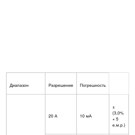
Диапазон
Разрешение
Погрешность
±
(3,0%
20 А
10 мА
+ 5
е.м.р.)