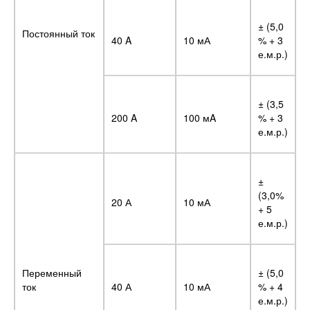
± (5,0
Постоянный ток
40 A
10 мА
% + 3
е.м.р.)
± (3,5
200 A
100 мA
% + 3
е.м.р.)
±
(3,0%
20 А
10 мА
+ 5
е.м.р.)
Переменный
± (5,0
ток
40 А
10 мА
% + 4
е.м.р.)