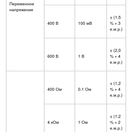
Переменное
напряжение
± (1,5
400 В
100 мВ
% + 3
е.м.р.)
± (2,0
600 В
1 В
% + 4
е.м.р.)
± (1,2
400 Ом
0.1 Ом
% + 4
е.м.р.)
± (1,2
4 кОм
1 Ом
% + 2
е.м.р.)