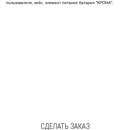
пользователя, кейс, элемент питания батарея "КРОНА".
Похожая продукция:
Токовые клещи CEM DT-9812
Токовые клещи CEM DT-3351
Токовые клещи CEM DT-3348
Токоизмерительные клещи CEM DT-9809
Токовые клещи DT-3347
Токоизмерительные клещи CEM DT-337
Токоизмерительные клещи CEM DT-3343
Токовые клещи CEM DT-362
Токоизмерительные клещи CEM DT-9810
Токовые мини клещи CEM DT-360
СДЕЛАТЬ ЗАКАЗ