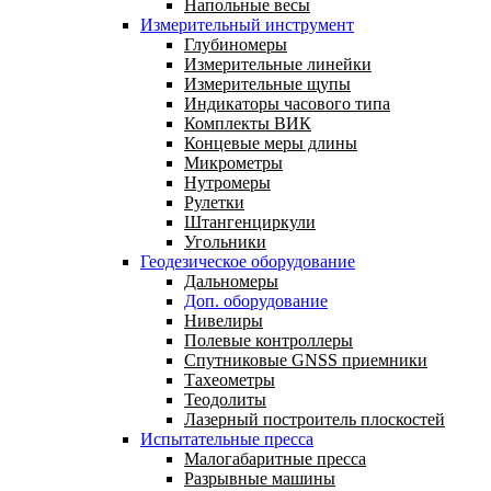
Напольные весы
Измерительный инструмент
Глубиномеры
Измерительные линейки
Измерительные щупы
Индикаторы часового типа
Комплекты ВИК
Концевые меры длины
Микрометры
Нутромеры
Рулетки
Штангенциркули
Угольники
Геодезическое оборудование
Дальномеры
Доп. оборудование
Нивелиры
Полевые контроллеры
Спутниковые GNSS приемники
Тахеометры
Теодолиты
Лазерный построитель плоскостей
Испытательные пресса
Малогабаритные пресса
Разрывные машины