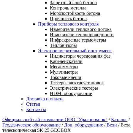
Защитный слой бетона
Контроль металла
Морозостойкость бетона
Прочность бетона
Приборы теплового контроля
Измерители теплового потока
Измерители теплопроводности
Инфракрасные термометры
Тепловизоры
Электроизмерительный инструмент
Индикаторы чередования фаз
Кабелеискатели
Мегаомметры
Мультиметры
Токовые клещи
Тестеры электроустановок
Электрические тестеры
HDMI оборудование
Доставка и оплата
Статьи
Контакты
Официальный сайт компании ООО "Уралпромтэк"
/
Каталог
/
Геодезическое оборудование
/
Доп. оборудование
/
Вехи
/
Веха
телескопическая SК-25 GEOBOX