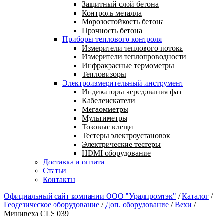
Защитный слой бетона
Контроль металла
Морозостойкость бетона
Прочность бетона
Приборы теплового контроля
Измерители теплового потока
Измерители теплопроводности
Инфракрасные термометры
Тепловизоры
Электроизмерительный инструмент
Индикаторы чередования фаз
Кабелеискатели
Мегаомметры
Мультиметры
Токовые клещи
Тестеры электроустановок
Электрические тестеры
HDMI оборудование
Доставка и оплата
Статьи
Контакты
Официальный сайт компании ООО "Уралпромтэк"
/
Каталог
/
Геодезическое оборудование
/
Доп. оборудование
/
Вехи
/
Минивеха CLS 039