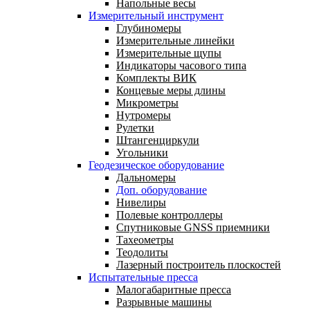
Напольные весы
Измерительный инструмент
Глубиномеры
Измерительные линейки
Измерительные щупы
Индикаторы часового типа
Комплекты ВИК
Концевые меры длины
Микрометры
Нутромеры
Рулетки
Штангенциркули
Угольники
Геодезическое оборудование
Дальномеры
Доп. оборудование
Нивелиры
Полевые контроллеры
Спутниковые GNSS приемники
Тахеометры
Теодолиты
Лазерный построитель плоскостей
Испытательные пресса
Малогабаритные пресса
Разрывные машины