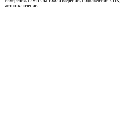
измерения, память на 1000 измерений, подключение к ПК,
автоотключение.