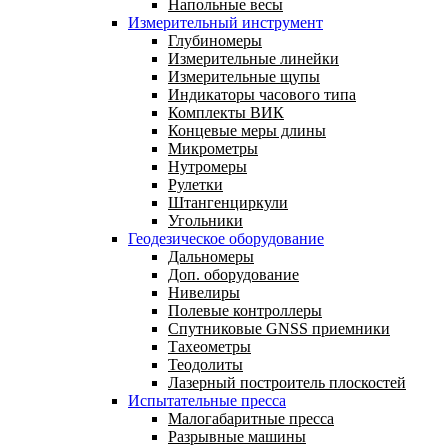
Напольные весы
Измерительный инструмент
Глубиномеры
Измерительные линейки
Измерительные щупы
Индикаторы часового типа
Комплекты ВИК
Концевые меры длины
Микрометры
Нутромеры
Рулетки
Штангенциркули
Угольники
Геодезическое оборудование
Дальномеры
Доп. оборудование
Нивелиры
Полевые контроллеры
Спутниковые GNSS приемники
Тахеометры
Теодолиты
Лазерный построитель плоскостей
Испытательные пресса
Малогабаритные пресса
Разрывные машины