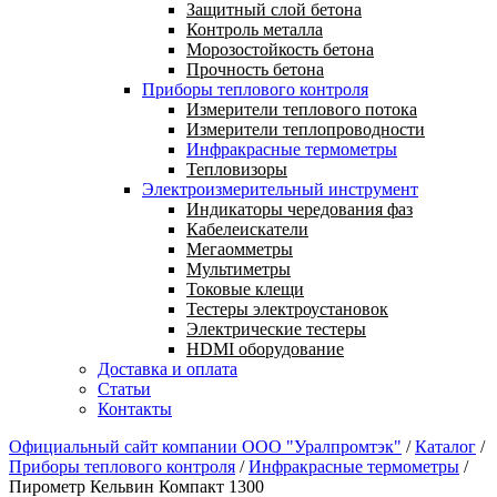
Защитный слой бетона
Контроль металла
Морозостойкость бетона
Прочность бетона
Приборы теплового контроля
Измерители теплового потока
Измерители теплопроводности
Инфракрасные термометры
Тепловизоры
Электроизмерительный инструмент
Индикаторы чередования фаз
Кабелеискатели
Мегаомметры
Мультиметры
Токовые клещи
Тестеры электроустановок
Электрические тестеры
HDMI оборудование
Доставка и оплата
Статьи
Контакты
Официальный сайт компании ООО "Уралпромтэк"
/
Каталог
/
Приборы теплового контроля
/
Инфракрасные термометры
/
Пирометр Кельвин Компакт 1300