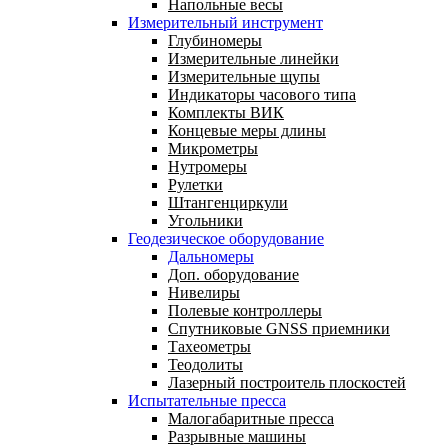
Напольные весы
Измерительный инструмент
Глубиномеры
Измерительные линейки
Измерительные щупы
Индикаторы часового типа
Комплекты ВИК
Концевые меры длины
Микрометры
Нутромеры
Рулетки
Штангенциркули
Угольники
Геодезическое оборудование
Дальномеры
Доп. оборудование
Нивелиры
Полевые контроллеры
Спутниковые GNSS приемники
Тахеометры
Теодолиты
Лазерный построитель плоскостей
Испытательные пресса
Малогабаритные пресса
Разрывные машины