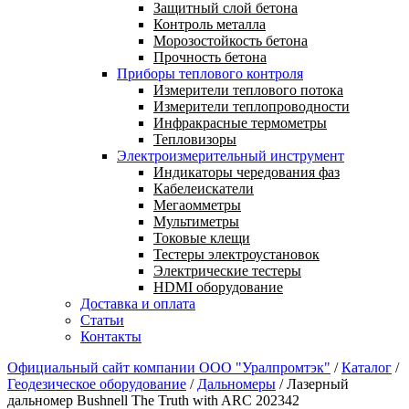
Защитный слой бетона
Контроль металла
Морозостойкость бетона
Прочность бетона
Приборы теплового контроля
Измерители теплового потока
Измерители теплопроводности
Инфракрасные термометры
Тепловизоры
Электроизмерительный инструмент
Индикаторы чередования фаз
Кабелеискатели
Мегаомметры
Мультиметры
Токовые клещи
Тестеры электроустановок
Электрические тестеры
HDMI оборудование
Доставка и оплата
Статьи
Контакты
Официальный сайт компании ООО "Уралпромтэк"
/
Каталог
/
Геодезическое оборудование
/
Дальномеры
/
Лазерный
дальномер Bushnell The Truth with ARC 202342